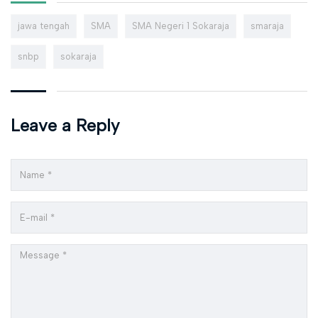
jawa tengah
SMA
SMA Negeri 1 Sokaraja
smaraja
snbp
sokaraja
Leave a Reply